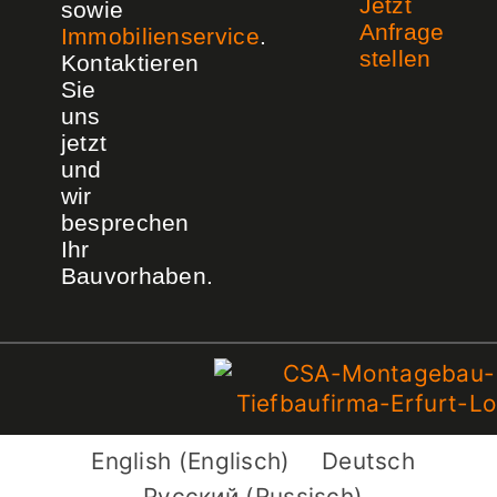
Jetzt
sowie
Anfrage
Immobilienservice
.
stellen
Kontaktieren
Sie
uns
jetzt
und
wir
besprechen
Ihr
Bauvorhaben.
English
(
Englisch
)
Deutsch
Русский
(
Russisch
)