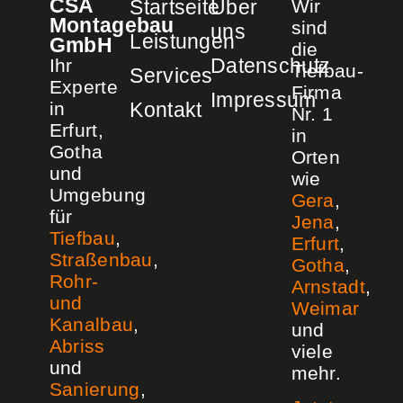
CSA
Startseite
Über
Wir
Montagebau
sind
uns
Leistungen
GmbH
die
Datenschutz
Ihr
Tiefbau-
Services
Experte
Firma
Impressum
in
Kontakt
Nr. 1
Erfurt,
in
Gotha
Orten
und
wie
Umgebung
Gera
,
für
Jena
,
Tiefbau
,
Erfurt
,
Straßenbau
,
Gotha
,
Rohr-
Arnstadt
,
und
Weimar
Kanalbau
,
und
Abriss
viele
und
mehr.
Sanierung
,