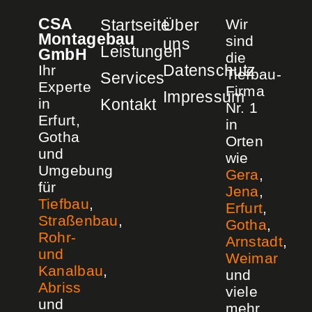
CSA
Startseite
Über
Wir
Montagebau
sind
uns
Leistungen
GmbH
die
Datenschutz
Ihr
Tiefbau-
Services
Experte
Firma
Impressum
in
Kontakt
Nr. 1
Erfurt,
in
Gotha
Orten
und
wie
Umgebung
Gera
,
für
Jena
,
Tiefbau
,
Erfurt
,
Straßenbau
,
Gotha
,
Rohr-
Arnstadt
,
und
Weimar
Kanalbau
,
und
Abriss
viele
und
mehr.