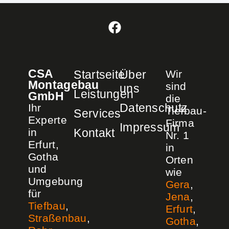
CSA
Startseite
Über
Wir
Montagebau
sind
uns
Leistungen
GmbH
die
Datenschutz
Ihr
Tiefbau-
Services
Experte
Firma
Impressum
in
Kontakt
Nr. 1
Erfurt,
in
Gotha
Orten
und
wie
Umgebung
Gera
,
für
Jena
,
Tiefbau
,
Erfurt
,
Straßenbau
,
Gotha
,