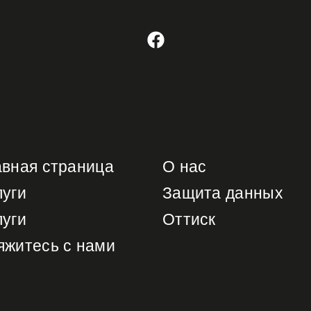
авная страница
О нас
луги
Защита данных
луги
Оттиск
яжитесь с нами