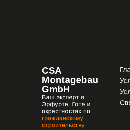
CSA
Гл
Montagebau
Ус
GmbH
Ус
Ваш эксперт в
Св
Эрфурте, Готе и
окрестностях по
гражданскому
строительству
,