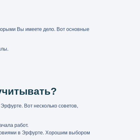
оторыми Вы имеете дело. Вот основные
илы.
учитывать?
в Эрфурте
. Вот несколько советов,
ачала работ.
словиями в Эрфурте. Хорошим выбором