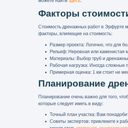
можете найти
здесь
.
Факторы стоимост
Стоимость дренажных работ в Эрфурте
м
факторы, влияющие на стоимость:
Размер проекта:
Логично, что для б
Рельеф:
Неровная или каменистая м
Материалы:
Выбор труб и дренажны
Рабочая нагрузка:
Иногда сложные п
Примерная оценка:
1 км стоит не ме
Планирование дре
Планирование очень важно для того, чт
которые следует иметь в виду:
Точный план участка:
Вам понадобит
Советы экспертов:
привлеките к ра